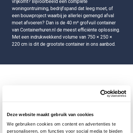
vrijkomt? Bijvoorbeeld een complete
woningontruiming, bedrijfspand dat leeg moet, of
een bouwproject waarbij je allerlei gemengd afval
moet afvoeren? Dan is de 40 m³ grofvuil container
van Containerhuren.nl de meest efficiënte oplossing.
Met een indrukwekkend volume van 750 × 250 ×
220 cm is dit de grootste container in ons aanbod.
Met één klik op de knop een container
voor de deur
Deze website maakt gebruik van cookies
Je bestelt de container makkelijk en snel online. Je kunt
We gebruiken cookies om content en advertenties te
direct jouw aflevermoment uitkiezen en online betalen. We
personaliseren, om functies voor social media te bieden