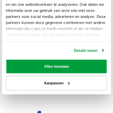
plaatsen de container vervolgens op de aangegeven dag bij
en om ons websiteverkeer te analyseren. Ook delen we
jou voor de deur. Daarvoor hoef je niet thuis te blijven. De
informatie over uw gebruik van onze site met onze
container past op één parkeerplaats, dus als je deze
partners voor social media, adverteren en analyse. Deze
vrijhoudt, is dat voldoende. Houd er wel rekening mee dat
partners kunnen deze gegevens combineren met andere
de vrachtwagen moet kunnen aan- en afrijden. Zorg er dus
informatie die u aan ze heeft verstrekt of die ze hebben
voor dat je een plek uitkiest waarbij er geen bloemperken of
verzameld op basis van uw gebruik van hun services.
lantaarnpalen in de weg staan. De container mag maximaal
acht weken blijven staan. Zodra je klaar bent met je klus of
Details tonen
als de container vol zit, ga je naar onze website, log je in op
je account en vul je het ophaalformulier in. Wij halen de
container dan binnen 24 uur weer bij je op.
Alles toestaan
Aanpassen
Andere containers voor Grofvuil