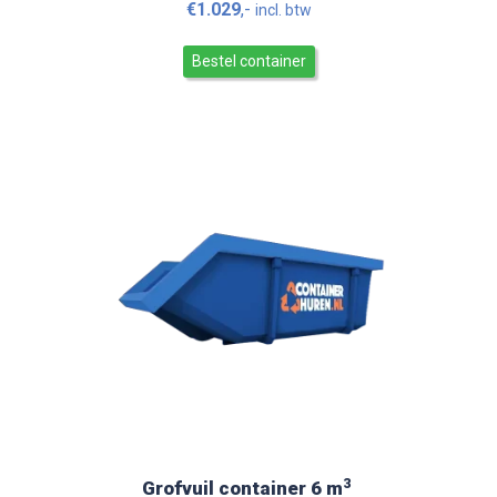
€
1.029
,-
incl. btw
Bestel container
3
Grofvuil container 6 m