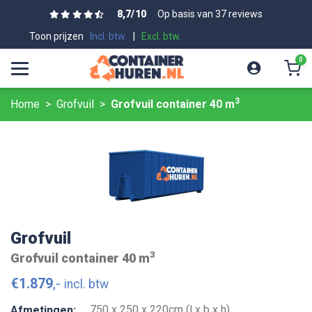
8,7
/
10
Op basis van 37 reviews
Toon prijzen
Incl. btw.
|
Excl. btw.
0
3
Home
Grofvuil
Grofvuil container 40 m
Grofvuil
3
Grofvuil container 40 m
€
1.879
,-
incl. btw
750 x 250 x 220cm (l x b x h)
Afmetingen: