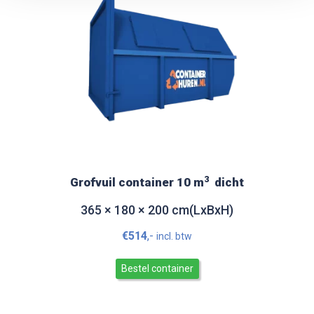
3
Grofvuil container 10 m
dicht
365 × 180 × 200 cm(LxBxH)
€
514
,-
incl. btw
Bestel container