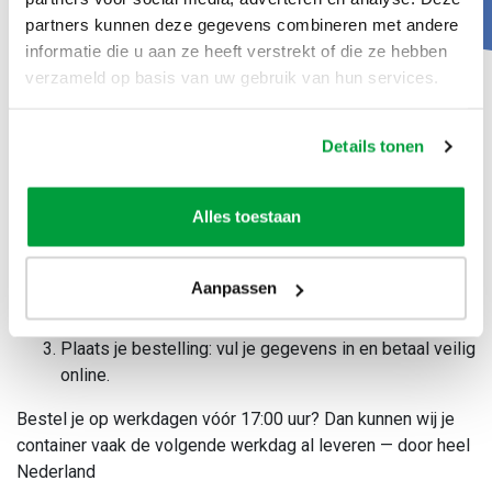
partners kunnen deze gegevens combineren met andere
informatie die u aan ze heeft verstrekt of die ze hebben
verzameld op basis van uw gebruik van hun services.
Zo huur je een grofvuilcontainer in 3
Details tonen
stappen
Zo huur je een grofvuilcontainer in 3 stappen
Alles toestaan
Kies jouw afvalstroom: selecteer ‘grofvuil’ in onze
webshop.
Aanpassen
Bepaal het juiste formaat: kies uit formaten van 3m³
tot 10m³, altijd passend bij jouw klus.
Plaats je bestelling: vul je gegevens in en betaal veilig
online.
Bestel je op werkdagen vóór 17:00 uur? Dan kunnen wij je
container vaak de volgende werkdag al leveren — door heel
Nederland