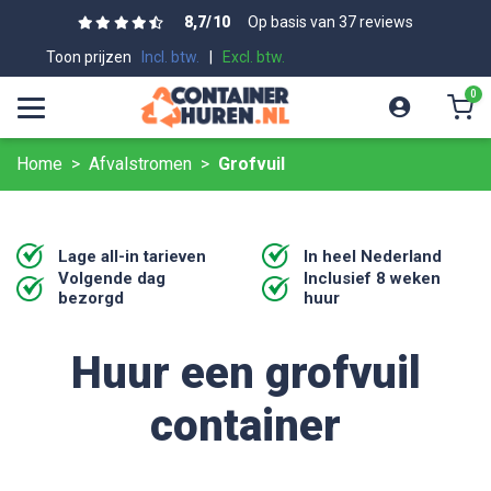
8,7
/
10
Op basis van 37 reviews
Toon prijzen
Incl. btw.
|
Excl. btw.
0
Home
Afvalstromen
Grofvuil
Lage all-in tarieven
In heel Nederland
Volgende dag
Inclusief 8 weken
bezorgd
huur
Huur een grofvuil
container