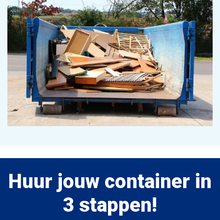
3
Grofvuil container 30 m
650 × 250 × 185 cm(LxBxH)
€
1.559
,-
incl. btw
Bestel container
Huur jouw container in
3 stappen!