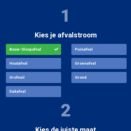
1
Kies je afvalstroom
Bouw-Sloopafval
Puinafval
Houtafval
Groenafval
Grofvuil
Grond
3
Grofvuil container 40 m
Dakafval
750 × 250 × 220 cm(LxBxH)
2
€
1.879
,-
incl. btw
Bestel container
Kies de juiste maat