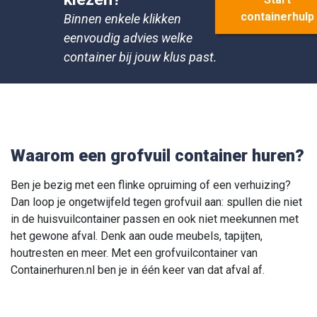
containerhulp
Binnen enkele klikken
eenvoudig advies welke
container bij jouw klus past.
3
Grofvuil container 10 m
dicht
365 × 180 × 200 cm(LxBxH)
€
514
,-
incl. btw
Waarom een grofvuil container huren?
Bestel container
Ben je bezig met een flinke opruiming of een verhuizing?
Dan loop je ongetwijfeld tegen grofvuil aan: spullen die niet
in de huisvuilcontainer passen en ook niet meekunnen met
het gewone afval. Denk aan oude meubels, tapijten,
houtresten en meer. Met een grofvuilcontainer van
Containerhuren.nl ben je in één keer van dat afval af.