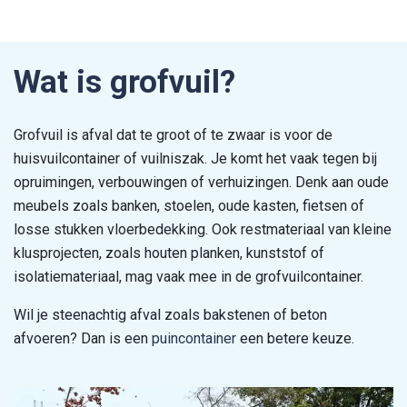
Wat is grofvuil?
Grofvuil is afval dat te groot of te zwaar is voor de
3
Grofvuil container 15 m
huisvuilcontainer of vuilniszak. Je komt het vaak tegen bij
600 × 250 × 100 cm(LxBxH)
opruimingen, verbouwingen of verhuizingen. Denk aan oude
meubels zoals banken, stoelen, oude kasten, fietsen of
€
1.029
,-
incl. btw
losse stukken vloerbedekking. Ook restmateriaal van kleine
klusprojecten, zoals houten planken, kunststof of
Bestel container
isolatiemateriaal, mag vaak mee in de grofvuilcontainer.
Wil je steenachtig afval zoals bakstenen of beton
afvoeren? Dan is een
puincontainer
een betere keuze.