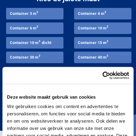
3
3
Container 3 m
Container 4 m
3
3
Container 6 m
Container 10 m
3
3
Container 10 m
dicht
Container 15 m
3
3
Container 30 m
Container 40 m
3
Vul je gegevens in en bestel!
Deze website maakt gebruik van cookies
We gebruiken cookies om content en advertenties te
Bestel
personaliseren, om functies voor social media te bieden
en om ons websiteverkeer te analyseren. Ook delen we
informatie over uw gebruik van onze site met onze
partners voor social media, adverteren en analyse. Deze