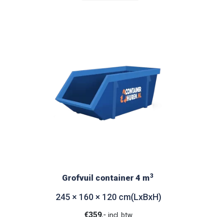
3
Grofvuil container 4 m
245 × 160 × 120 cm(LxBxH)
€
359
,-
incl. btw