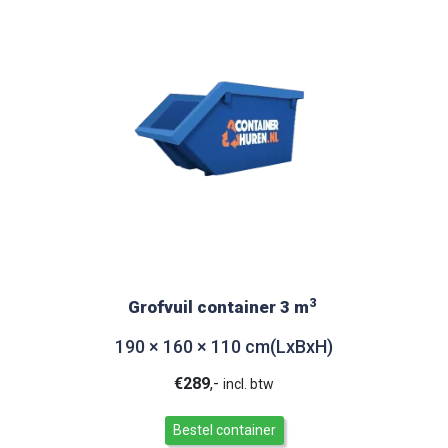
3
Grofvuil container 3 m
190 × 160 × 110 cm(LxBxH)
€
289
,-
incl. btw
Bestel container