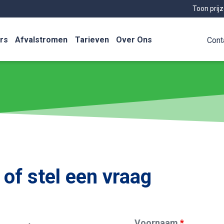
Toon prij
rs
Afvalstromen
Tarieven
Over Ons
Cont
of stel een vraag
Voornaam
*