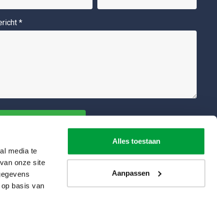
ericht
*
Alles toestaan
al media te
van onze site
Aanpassen
 gegevens
 op basis van
©2026
Containerhuren.nl | Alle rechten voorbehouden |
Privacy Policy