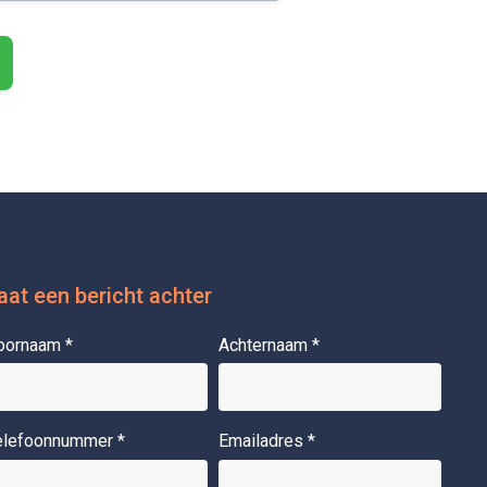
aat een bericht achter
oornaam
*
Achternaam
*
elefoonnummer
*
Emailadres
*