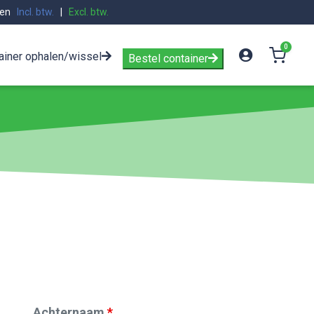
zen
Incl. btw.
|
Excl. btw.
0
ainer ophalen/wissel
Bestel container
Achternaam
*