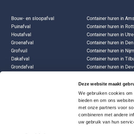
Bouw- en sloopafval
Container huren in Am
Puinafval
Container huren in Rot
Houtafval
Container huren in Utre
Groenafval
Container huren in De
Grofvuil
Container huren in Nij
Dakafval
Container huren in Tilb
Grondafval
Container huren in Dev
Container huren in Gro
Container huren in Alm
Deze website maakt gebru
Container huren in Ein
We gebruiken cookies om c
bieden en om ons websitev
met onze partners voor so
combineren met andere inf
uw gebruik van hun servic