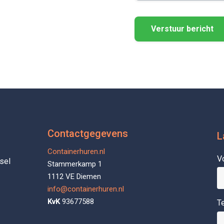
Contactgegevens
L
Containerhuren.nl
V
sel
Stammerkamp 1
1112 VE Diemen
info@containerhuren.nl
KvK
93677588
T