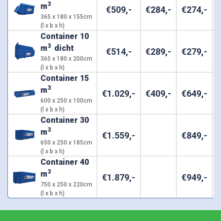
3
m
€
509
,-
€
284
,-
€
274
,-
365 x 180 x 155cm
(l x b x h)
Container 10
3
m
dicht
€
514
,-
€
289
,-
€
279
,-
365 x 180 x 200cm
(l x b x h)
Container 15
3
m
€
1.029
,-
€
409
,-
€
649
,-
600 x 250 x 100cm
(l x b x h)
Container 30
3
m
€
1.559
,-
€
849
,-
650 x 250 x 185cm
(l x b x h)
Container 40
3
m
€
1.879
,-
€
949
,-
750 x 250 x 220cm
(l x b x h)