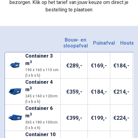
bezorgen. Klik op het tarief van jouw keuze om direct je
bestelling te plaatsen
Bouw- en
Puinafval
Houtafv
sloopafval
Container 3
3
m
€
289
,-
€
169
,-
€
184
,-
190 x 160 x 110 cm
(l x b x h)
Container 4
3
m
€
359
,-
€
184
,-
€
214
,-
245 x 160 x 120cm
(l x b x h)
Container 6
3
m
€
399
,-
€
199
,-
€
224
,-
365 x 180 x 100cm
(l x b x h)
Container 10