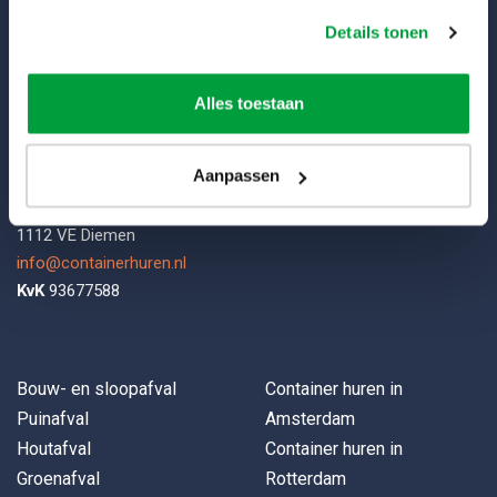
Over ons
Details tonen
Contact
Alles toestaan
Contactgegevens
Aanpassen
Containerhuren.nl
Stammerkamp 1
1112 VE Diemen
info@containerhuren.nl
KvK
93677588
Bouw- en sloopafval
Container huren in
Puinafval
Amsterdam
Houtafval
Container huren in
Groenafval
Rotterdam