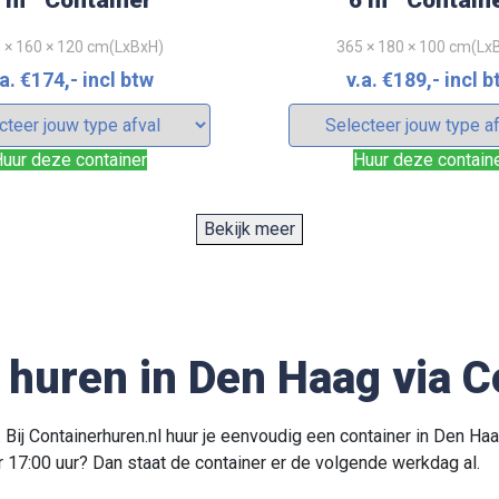
 m
Container
6 m
Contain
 × 160 × 120 cm(LxBxH)
365 × 180 × 100 cm(Lx
.a.
€
174
,- incl btw
v.a.
€
189
,- incl b
uur deze container
Huur deze contain
Bekijk meer
3
3
5 m
Container
30 m
Contai
 x 250 x 100cm(LxBxH)
650 x 250 x 185cm(Lx
huren in Den Haag via C
a.
€
394
,- incl btw
v.a.
€
839
,- incl 
. Bij Containerhuren.nl huur je eenvoudig een container in Den Haa
uur deze container
Huur deze contain
r 17:00 uur? Dan staat de container er de volgende werkdag al.