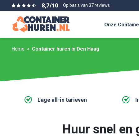
8,7
/
10
Op basis van 37 reviews
Onze Containe
Home
Container huren in Den Haag
Lage all-in tarieven
I
Huur snel en 