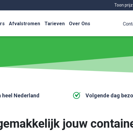
Toon prij
rs
Afvalstromen
Tarieven
Over Ons
Cont
n heel Nederland
Volgende dag bez
gemakkelijk jouw contain