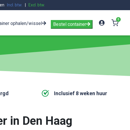
zen
Incl. btw.
|
Excl. btw.
0
ainer ophalen/wissel
Bestel container
orgd
Inclusief 8 weken huur
er in Den Haag