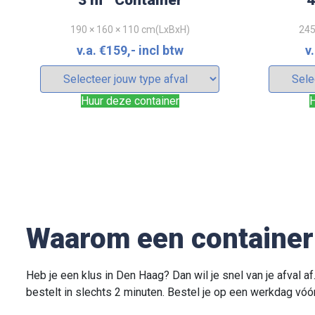
3 m
Container
4
190 × 160 × 110 cm(LxBxH)
245
v.a.
€
159
,- incl btw
v
Huur deze container
H
3
10 m
Container dicht
1
365 × 180 × 200 cm(LxBxH)
600
Waarom een container 
v.a.
€
269
,- incl btw
v.
Heb je een klus in Den Haag? Dan wil je snel van je afval af
Huur deze container
H
bestelt in slechts 2 minuten. Bestel je op een werkdag vóó