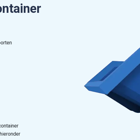
ontainer
oorten
container
 hieronder