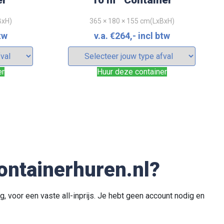
er
10 m
Container
BxH)
365 × 180 × 155 cm(LxBxH)
tw
v.a.
€
264
,- incl btw
er
Huur deze container
3
ner
40 m
Container
BxH)
750 x 250 x 220cm(LxBxH)
ontainerhuren.nl?
btw
v.a.
€
939
,- incl btw
g, voor een vaste all-inprijs. Je hebt geen account nodig en
er
Huur deze container