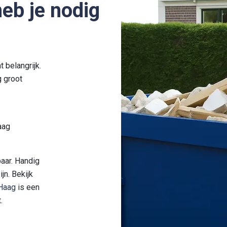
eb je nodig
t belangrijk.
g groot
aag
baar. Handig
jn. Bekijk
Haag
is een
t.