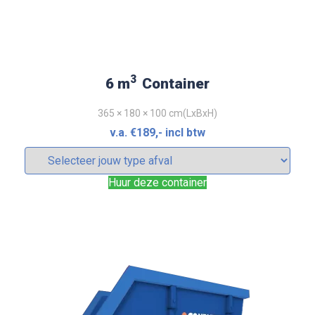
3
6 m
Container
365 × 180 × 100 cm(LxBxH)
v.a.
€
189
,- incl btw
Huur deze container