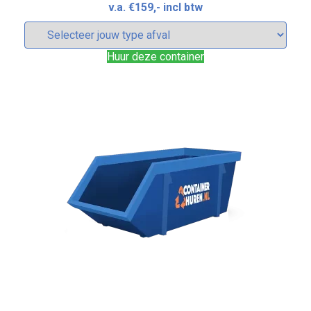
v.a.
€
159
,- incl btw
Huur deze container