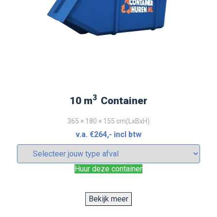
3
10 m
Container
365 × 180 × 155 cm(LxBxH)
v.a.
€
264
,- incl btw
Huur deze container
Bekijk meer