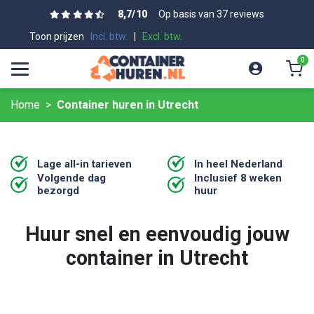
8,7
/
10
Op basis van 37 reviews
Toon prijzen
Incl. btw.
|
Excl. btw.
0
Home
Container huren in Utrecht
Lage all-in tarieven
In heel Nederland
Volgende dag
Inclusief 8 weken
bezorgd
huur
Huur snel en eenvoudig jouw
container in Utrecht