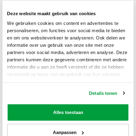
kiezen?
Hulp
Binnen enkele klikken
starten
Deze website maakt gebruik van cookies
eenvoudig advies welke
We gebruiken cookies om content en advertenties te
container bij jouw klus
personaliseren, om functies voor social media te bieden
past.
en om ons websiteverkeer te analyseren. Ook delen we
informatie over uw gebruik van onze site met onze
partners voor social media, adverteren en analyse. Deze
partners kunnen deze gegevens combineren met andere
informatie die u aan ze heeft verstrekt of die ze hebben
verzameld op basis van uw gebruik van hun services.
Welke maat container heb
Details tonen
je nodig in Utrecht?
Alles toestaan
Voor in het centrum van Utrecht of voor de grotere klussen,
wij hebben altijd een formaat die past bij jouw klus.
Aanpassen