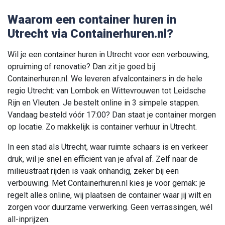
3
10 m
Container dicht
Waarom een container huren in
Utrecht via Containerhuren.nl?
365 × 180 × 200 cm(LxBxH)
v.a.
€
269
,- incl btw
Wil je een container huren in Utrecht voor een verbouwing,
opruiming of renovatie? Dan zit je goed bij
Containerhuren.nl. We leveren afvalcontainers in de hele
Huur deze container
regio Utrecht: van Lombok en Wittevrouwen tot Leidsche
Rijn en Vleuten. Je bestelt online in 3 simpele stappen.
Vandaag besteld vóór 17:00? Dan staat je container morgen
op locatie. Zo makkelijk is container verhuur in Utrecht.
3
15 m
Container
In een stad als Utrecht, waar ruimte schaars is en verkeer
druk, wil je snel en efficiënt van je afval af. Zelf naar de
600 x 250 x 100cm(LxBxH)
milieustraat rijden is vaak onhandig, zeker bij een
v.a.
€
399
,- incl btw
verbouwing. Met Containerhuren.nl kies je voor gemak: je
regelt alles online, wij plaatsen de container waar jij wilt en
zorgen voor duurzame verwerking. Geen verrassingen, wél
Huur deze container
all-inprijzen.