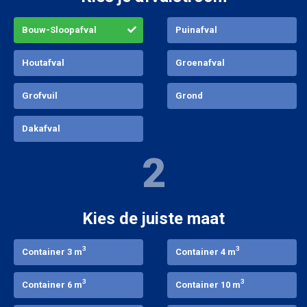
Bouw-Sloopafval
Puinafval
Houtafval
Groenafval
Grofvuil
Grond
Dakafval
2
Kies de juiste maat
3
3
Container 3 m
Container 4 m
3
3
Container 6 m
Container 10 m