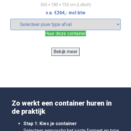
365 × 180 × 155 cm (LxBxH)
v.a.
€
264
,- incl btw
Huur deze container
Bekijk meer
3
10 m
container dicht
365 × 180 × 200 cm (LxBxH)
v.a.
€
269
,- incl btw
Zo werkt een container huren in
Huur deze container
de praktijk
Stap 1: Kies je container
Selecteer eenvoudig het juiste formaat en type