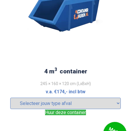
3
4 m
container
245 × 160 × 120 cm (LxBxH)
v.a.
€
174
,- incl btw
Huur deze container