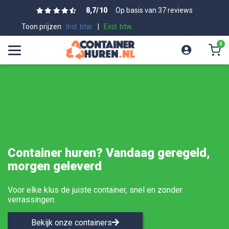
8,7
/
10
Op basis van 37 reviews
Toon prijzen
Incl. btw.
|
Excl. btw.
0
Container huren? Vandaag geregeld,
morgen geleverd
Voor elke klus de juiste container, snel en zonder
verrassingen.
Bekijk onze containers