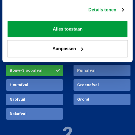
Huur deze container
3 stappen!
Details tonen
1
Alles toestaan
3
40 m
container
Aanpassen
750 x 250 x 220cm (LxBxH)
Kies je afvalstroom
v.a.
€
939
,- incl btw
Bouw-Sloopafval
Puinafval
Huur deze container
Houtafval
Groenafval
Grofvuil
Grond
Dakafval
2