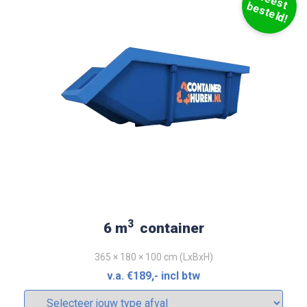
M
e
e
s
e
s
t
e
ld
t b
!
3
6 m
container
365 × 180 × 100 cm (LxBxH)
v.a.
€
189
,- incl btw