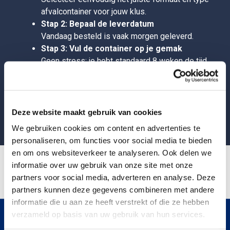
afvalcontainer voor jouw klus.
3
15 m
container
Stap 2: Bepaal de leverdatum
Vandaag besteld is vaak morgen geleverd.
600 x 250 x 100cm (LxBxH)
Stap 3: Vul de container op je gemak
v.a.
€
399
,- incl btw
Geen stress: je hebt standaard 8 weken de tijd
om de container te vullen.
Stap 4: Laat de container ophalen
Huur deze container
Klaar met je project? Eén klik of telefoontje en
wij halen hem weer op.
Deze website maakt gebruik van cookies
We gebruiken cookies om content en advertenties te
personaliseren, om functies voor social media te bieden
en om ons websiteverkeer te analyseren. Ook delen we
3
30 m
container
informatie over uw gebruik van onze site met onze
partners voor social media, adverteren en analyse. Deze
650 x 250 x 185cm (LxBxH)
partners kunnen deze gegevens combineren met andere
v.a.
€
839
,- incl btw
informatie die u aan ze heeft verstrekt of die ze hebben
verzameld op basis van uw gebruik van hun services.
Huur jouw container in