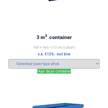
3
3 m
container
190 × 160 × 110 cm (LxBxH)
v.a.
€
159
,- incl btw
Huur deze container